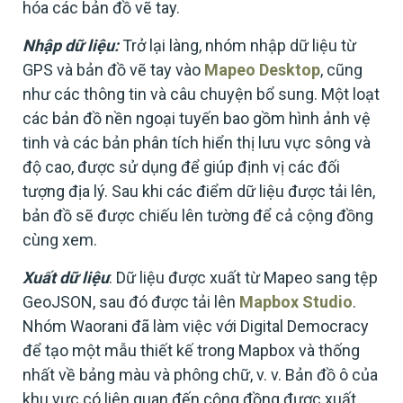
hóa các bản đồ vẽ tay.
Nhập dữ liệu:
Trở lại làng, nhóm nhập dữ liệu từ
GPS và bản đồ vẽ tay vào
Mapeo Desktop
, cũng
như các thông tin và câu chuyện bổ sung. Một loạt
các bản đồ nền ngoại tuyến bao gồm hình ảnh vệ
tinh và các bản phân tích hiển thị lưu vực sông và
độ cao, được sử dụng để giúp định vị các đối
tượng địa lý. Sau khi các điểm dữ liệu được tải lên,
bản đồ sẽ được chiếu lên tường để cả cộng đồng
cùng xem.
Xuất dữ liệu
: Dữ liệu được xuất từ Mapeo sang tệp
GeoJSON, sau đó được tải lên
Mapbox Studio
.
Nhóm Waorani đã làm việc với Digital Democracy
để tạo một mẫu thiết kế trong Mapbox và thống
nhất về bảng màu và phông chữ, v. v. Bản đồ ô của
khu vực có liên quan đến cộng đồng được xuất