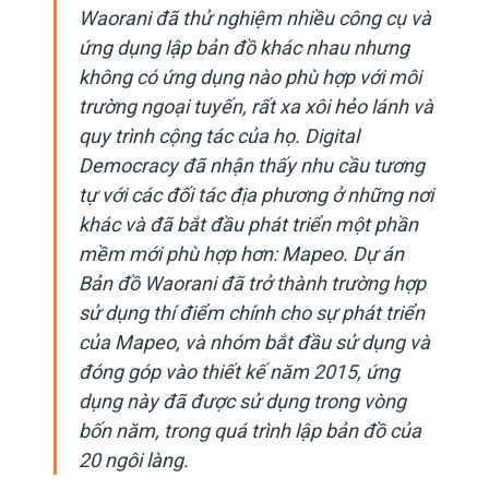
Waorani đã thử nghiệm nhiều công cụ và
ứng dụng lập bản đồ khác nhau nhưng
không có ứng dụng nào phù hợp với môi
trường ngoại tuyến, rất xa xôi hẻo lánh và
quy trình cộng tác của họ. Digital
Democracy đã nhận thấy nhu cầu tương
tự với các đối tác địa phương ở những nơi
khác và đã bắt đầu phát triển một phần
mềm mới phù hợp hơn: Mapeo. Dự án
Bản đồ Waorani đã trở thành trường hợp
sử dụng thí điểm chính cho sự phát triển
của Mapeo, và nhóm bắt đầu sử dụng và
đóng góp vào thiết kế năm 2015, ứng
dụng này đã được sử dụng trong vòng
bốn năm, trong quá trình lập bản đồ của
20 ngôi làng.