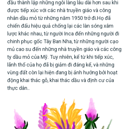
đầu thành lập những ngôi làng lâu dài hơn sau khi
được tiếp xúc với các nhà truyền giáo và công
nhân dầu mỏ từ những năm 1950 trở đi.Họ đã
chiến đấu hiệu quả chống lại các làn sóng xâm
lược khác nhau, từ người Inca đến những người đi
chinh phục gốc Tây Ban Nha, từ những người cạo
mủ cao su đến những nhà truyền giáo và các công
ty dầu mỏ của Mỹ. Tuy nhiên, kể từ khi tiếp xúc,
lãnh thổ của họ đã bị giảm đi đáng kể, và những
vùng đất còn lại hiện đang bị ảnh hưởng bởi hoạt
động khai thác gỗ, khai thác dầu và định cư của
thực dân..