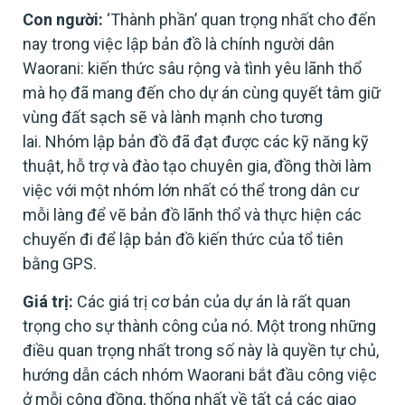
Con người:
‘Thành phần’ quan trọng nhất cho đến
nay trong việc lập bản đồ là chính người dân
Waorani: kiến thức sâu rộng và tình yêu lãnh thổ
mà họ đã mang đến cho dự án cùng quyết tâm giữ
vùng đất sạch sẽ và lành mạnh cho tương
lai. Nhóm lập bản đồ đã đạt được các kỹ năng kỹ
thuật, hỗ trợ và đào tạo chuyên gia, đồng thời làm
việc với một nhóm lớn nhất có thể trong dân cư
mỗi làng để vẽ bản đồ lãnh thổ và thực hiện các
chuyến đi để lập bản đồ kiến thức của tổ tiên
bằng GPS.
Giá trị:
Các giá trị cơ bản của dự án là rất quan
trọng cho sự thành công của nó. Một trong những
điều quan trọng nhất trong số này là quyền tự chủ,
hướng dẫn cách nhóm Waorani bắt đầu công việc
ở mỗi cộng đồng, thống nhất về tất cả các giao