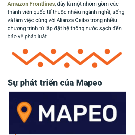
Amazon Frontlines
, đây là một nhóm gồm các
thành viên quốc tế thuộc nhiều ngành nghề, sống
và làm việc cùng với Alianza Ceibo trong nhiều
chương trình từ lắp đặt hệ thống nước sạch đến
bảo vệ pháp luật.
Sự phát triển của Mapeo