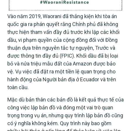
Vào năm 2019, Waorani đã thắng kiện khi tòa án
quốc gia ra phán quyết rằng Chính phủ đã không
thực hiện tham vấn đầy đủ trước khi lập các khối
dầu, vi phạm quyền của cộng đồng đối với Đồng
thuận dựa trên nguyên tắc tự nguyện, Trước và
được thông tin đầy đủ (FPIC). Khối dầu đã bị loại
bỏ và nửa triệu mẫu đất của Amazon được bảo
vệ. Vụ việc đã đặt ra một tiền lệ quan trọng cho
hành động của Người bản địa ở Ecuador và trên
toàn cầu.
Mặc dù bản thân các bản đồ là kết quả thực tế của
công việc lập bản đồ và đóng một vai trò quan
trọng trong vụ án, nhưng quy trình lập bản đồ cũng
có ý nghĩa không kém. Quy trình này bao gồm