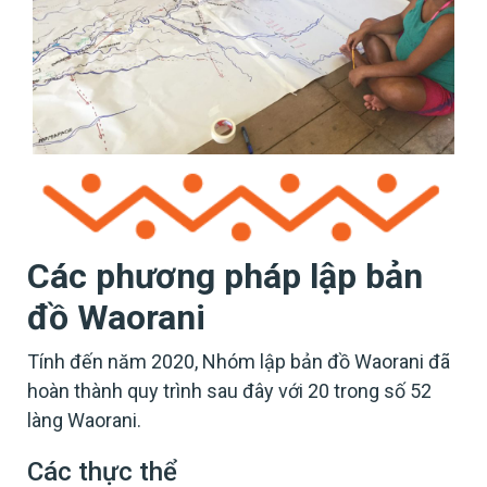
Các phương pháp lập bản
đồ Waorani
Tính đến năm 2020, Nhóm lập bản đồ Waorani đã
hoàn thành quy trình sau đây với 20 trong số 52
làng Waorani.
Các thực thể