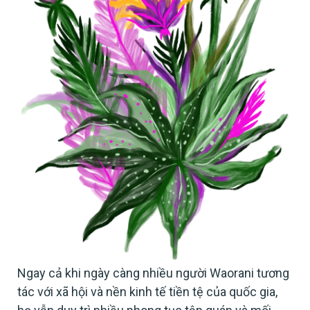
Ngay cả khi ngày càng nhiều người Waorani tương
tác với xã hội và nền kinh tế tiền tệ của quốc gia,