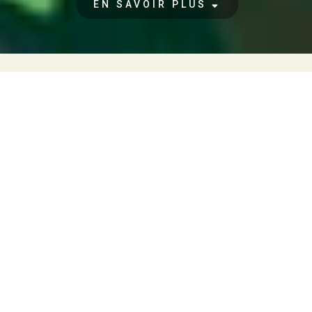
EN SAVOIR PLUS
Je suis ici pour...
découvrir et connecter avec
d' autres défenseurs de la
terre