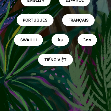
ENGLISH
ESPAÑOL
PORTUGUÊS
FRANÇAIS
SWAHILI
ខ្មែរ
ไทย
TIẾNG VIỆT